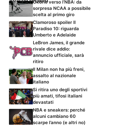
Articoli recenti
Okorie verso l’NBA: da
sorpresa NCAA a possibile
scelta al primo giro
Clamoroso spoiler Il
Paradiso 10: riguarda
Umberto e Adelaide
LeBron James, il grande
rivale dice addio:
annuncio ufficiale, sarà
ritiro
Il Milan non ha più freni,
assalto al nazionale
italiano
Si ritira uno degli sportivi
più amati, tifosi italiani
devastati
NBA e sneakers: perché
alcuni cambiano 60
scarpe l’anno (e altri no)