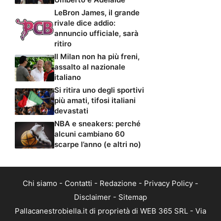
LeBron James, il grande
rivale dice addio:
annuncio ufficiale, sarà
ritiro
Il Milan non ha più freni,
assalto al nazionale
italiano
Si ritira uno degli sportivi
più amati, tifosi italiani
devastati
NBA e sneakers: perché
alcuni cambiano 60
scarpe l’anno (e altri no)
Chi siamo
-
Contatti
-
Redazione
-
Privacy Policy
-
Disclaimer
-
Sitemap
Pallacanestrobiella.it di proprietà di WEB 365 SRL - Via