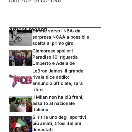
tanto da raccontare”.
Articoli recenti
Okorie verso l’NBA: da
sorpresa NCAA a possibile
scelta al primo giro
Clamoroso spoiler Il
Paradiso 10: riguarda
Umberto e Adelaide
LeBron James, il grande
rivale dice addio:
annuncio ufficiale, sarà
ritiro
Il Milan non ha più freni,
assalto al nazionale
italiano
Si ritira uno degli sportivi
più amati, tifosi italiani
devastati