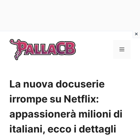
Vai
al
Menu
contenuto
La nuova docuserie
irrompe su Netflix:
appassionerà milioni di
italiani, ecco i dettagli