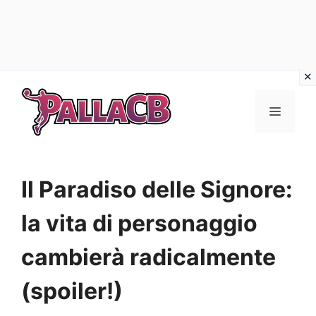
Vai
al
Menu
contenuto
Il Paradiso delle Signore:
la vita di personaggio
cambierà radicalmente
(spoiler!)