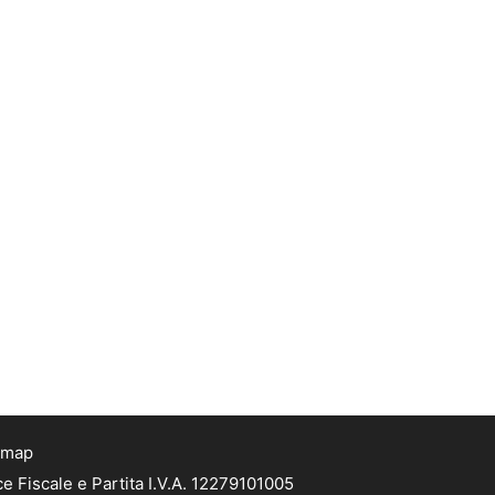
emap
e Fiscale e Partita I.V.A. 12279101005