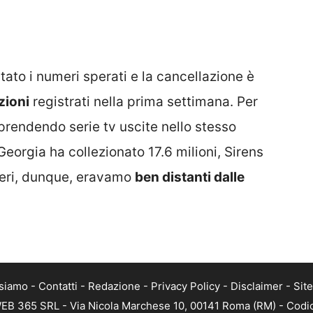
tato i numeri sperati e la cancellazione è
zioni
registrati nella prima settimana. Per
 prendendo serie tv uscite nello stesso
Georgia ha collezionato 17.6 milioni, Sirens
meri, dunque, eravamo
ben distanti dalle
 siamo
-
Contatti
-
Redazione
-
Privacy Policy
-
Disclaimer
-
Sit
i WEB 365 SRL - Via Nicola Marchese 10, 00141 Roma (RM) - Codic