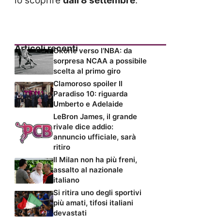
lo scoprire
dall
‘
8 settembre
.
Articoli recenti
Okorie verso l’NBA: da
sorpresa NCAA a possibile
scelta al primo giro
Clamoroso spoiler Il
Paradiso 10: riguarda
Umberto e Adelaide
LeBron James, il grande
rivale dice addio:
annuncio ufficiale, sarà
ritiro
Il Milan non ha più freni,
assalto al nazionale
italiano
Si ritira uno degli sportivi
più amati, tifosi italiani
devastati