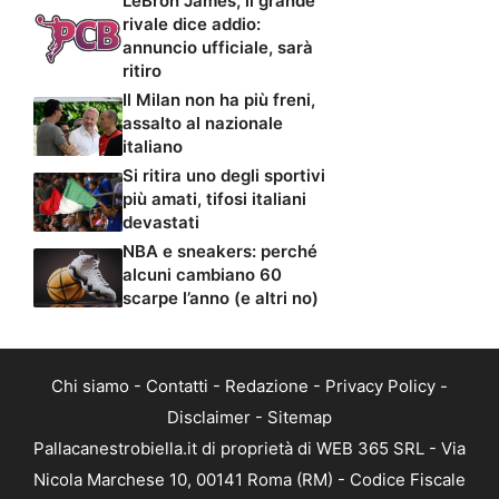
LeBron James, il grande
rivale dice addio:
annuncio ufficiale, sarà
ritiro
Il Milan non ha più freni,
assalto al nazionale
italiano
Si ritira uno degli sportivi
più amati, tifosi italiani
devastati
NBA e sneakers: perché
alcuni cambiano 60
scarpe l’anno (e altri no)
Chi siamo
-
Contatti
-
Redazione
-
Privacy Policy
-
Disclaimer
-
Sitemap
Pallacanestrobiella.it di proprietà di WEB 365 SRL - Via
Nicola Marchese 10, 00141 Roma (RM) - Codice Fiscale