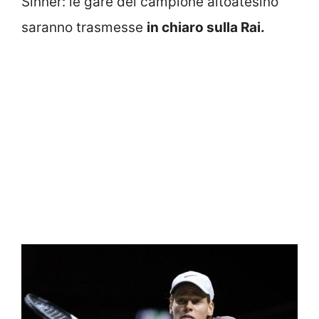
Sinner: le gare del campione altoatesino
saranno trasmesse
in chiaro sulla Rai.