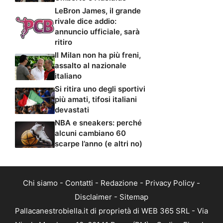
LeBron James, il grande
rivale dice addio:
annuncio ufficiale, sarà
ritiro
Il Milan non ha più freni,
assalto al nazionale
italiano
Si ritira uno degli sportivi
più amati, tifosi italiani
devastati
NBA e sneakers: perché
alcuni cambiano 60
scarpe l’anno (e altri no)
Chi siamo
-
Contatti
-
Redazione
-
Privacy Policy
-
Disclaimer
-
Sitemap
Pallacanestrobiella.it di proprietà di WEB 365 SRL - Via