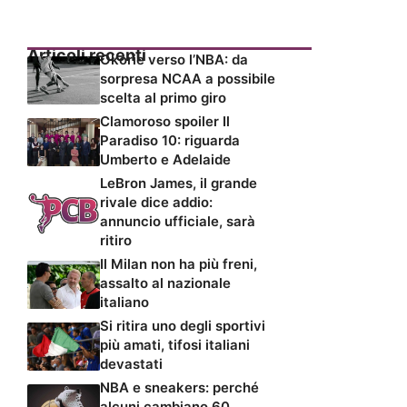
Articoli recenti
Okorie verso l’NBA: da
sorpresa NCAA a possibile
scelta al primo giro
Clamoroso spoiler Il
Paradiso 10: riguarda
Umberto e Adelaide
LeBron James, il grande
rivale dice addio:
annuncio ufficiale, sarà
ritiro
Il Milan non ha più freni,
assalto al nazionale
italiano
Si ritira uno degli sportivi
più amati, tifosi italiani
devastati
NBA e sneakers: perché
alcuni cambiano 60