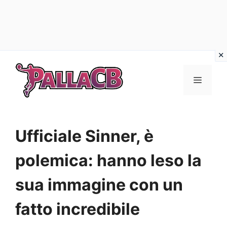
Vai
al
Menu
contenuto
Ufficiale Sinner, è
polemica: hanno leso la
sua immagine con un
fatto incredibile