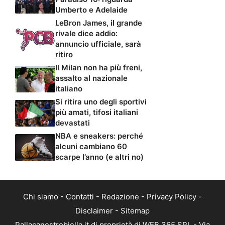
Umberto e Adelaide
LeBron James, il grande
rivale dice addio:
annuncio ufficiale, sarà
ritiro
Il Milan non ha più freni,
assalto al nazionale
italiano
Si ritira uno degli sportivi
più amati, tifosi italiani
devastati
NBA e sneakers: perché
alcuni cambiano 60
scarpe l’anno (e altri no)
Chi siamo
-
Contatti
-
Redazione
-
Privacy Policy
-
Disclaimer
-
Sitemap
Pallacanestrobiella.it di proprietà di WEB 365 SRL - Via