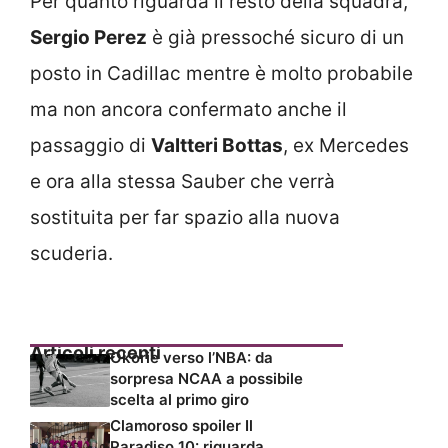
Per quanto riguarda il resto della squadra,
Sergio Perez
è già pressoché sicuro di un
posto in Cadillac mentre è molto probabile
ma non ancora confermato anche il
passaggio di
Valtteri Bottas
, ex Mercedes
e ora alla stessa Sauber che verrà
sostituita per far spazio alla nuova
scuderia.
Articoli recenti
Okorie verso l’NBA: da
sorpresa NCAA a possibile
scelta al primo giro
Clamoroso spoiler Il
Paradiso 10: riguarda