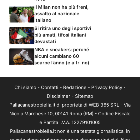
Il Milan non ha più freni,
assalto al nazionale
italiano
Si ritira uno degli sportivi
più amati, tifosi italiani
devastati
NBA e sneakers: perché
alcuni cambiano 60
scarpe l’anno (e altri no)
Chi siamo
-
Contatti
-
Redazione
-
Privacy Policy
-
Disclaimer
-
Sitemap
Pallacanestrobiella.it di proprietà di WEB 365 SRL - Via
Nicola Marchese 10, 00141 Roma (RM) - Codice Fiscale
e Partita I.V.A. 12279101005
Pallacanestrobiella.it non è una testata giornalistica, in
quanto viene aggiornato senza alcuna periodicità. Non