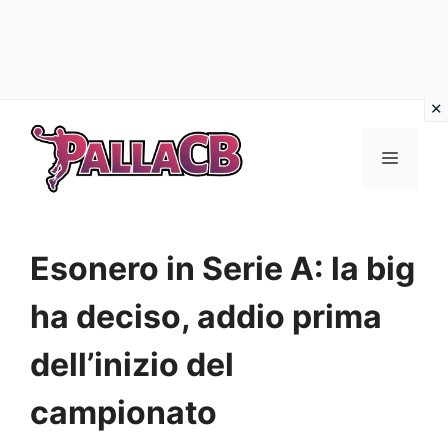
Vai
al
Menu
contenuto
Esonero in Serie A: la big
ha deciso, addio prima
dell’inizio del
campionato