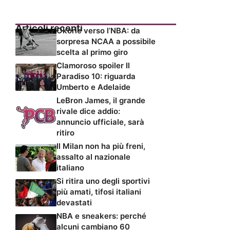
Articoli recenti
Okorie verso l’NBA: da
sorpresa NCAA a possibile
scelta al primo giro
Clamoroso spoiler Il
Paradiso 10: riguarda
Umberto e Adelaide
LeBron James, il grande
rivale dice addio:
annuncio ufficiale, sarà
ritiro
Il Milan non ha più freni,
assalto al nazionale
italiano
Si ritira uno degli sportivi
più amati, tifosi italiani
devastati
NBA e sneakers: perché
alcuni cambiano 60