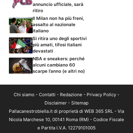
annuncio ufficiale, sarà
ritiro
Il Milan non ha più freni,
assalto al nazionale
italiano
Si ritira uno degli sportivi
più amati, tifosi italiani
devastati
NBA e sneakers: perché
alcuni cambiano 60
scarpe l’anno (e altri no)
Chi siamo
-
Contatti
-
Redazione
-
Privacy Policy
-
Disclaimer
-
Sitemap
Pallacanestrobiella.it di proprietà di WEB 365 SRL - Via
Nicola Marchese 10, 00141 Roma (RM) - Codice Fiscale
e Partita I.V.A. 12279101005