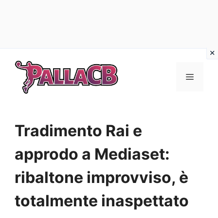
Vai
al
Menu
contenuto
Tradimento Rai e
approdo a Mediaset:
ribaltone improvviso, è
totalmente inaspettato