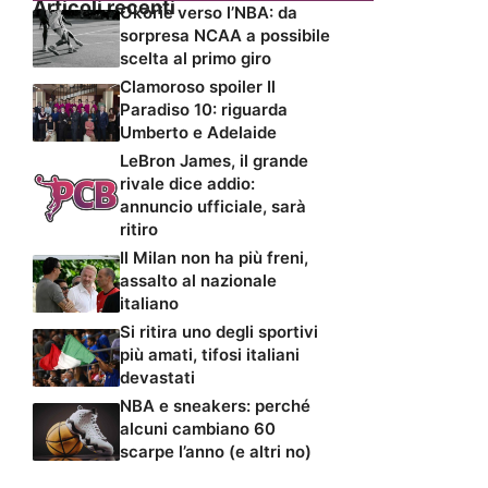
Articoli recenti
Okorie verso l’NBA: da
sorpresa NCAA a possibile
scelta al primo giro
Clamoroso spoiler Il
Paradiso 10: riguarda
Umberto e Adelaide
LeBron James, il grande
rivale dice addio:
annuncio ufficiale, sarà
ritiro
Il Milan non ha più freni,
assalto al nazionale
italiano
Si ritira uno degli sportivi
più amati, tifosi italiani
devastati
NBA e sneakers: perché
alcuni cambiano 60
scarpe l’anno (e altri no)