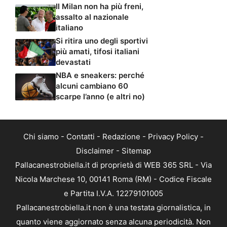
Il Milan non ha più freni,
assalto al nazionale
italiano
Si ritira uno degli sportivi
più amati, tifosi italiani
devastati
NBA e sneakers: perché
alcuni cambiano 60
scarpe l’anno (e altri no)
Chi siamo
-
Contatti
-
Redazione
-
Privacy Policy
-
Disclaimer
-
Sitemap
Pallacanestrobiella.it di proprietà di WEB 365 SRL - Via
Nicola Marchese 10, 00141 Roma (RM) - Codice Fiscale
e Partita I.V.A. 12279101005
Pallacanestrobiella.it non è una testata giornalistica, in
quanto viene aggiornato senza alcuna periodicità. Non