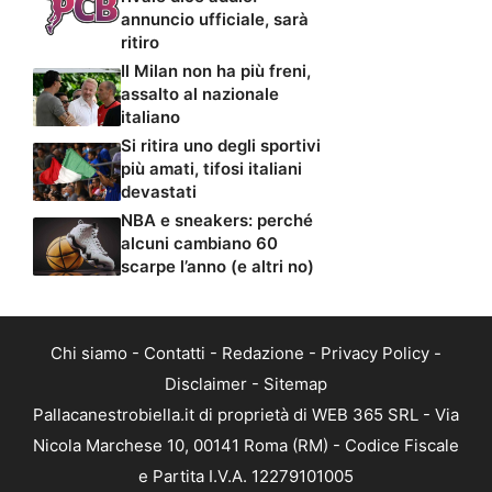
annuncio ufficiale, sarà
ritiro
Il Milan non ha più freni,
assalto al nazionale
italiano
Si ritira uno degli sportivi
più amati, tifosi italiani
devastati
NBA e sneakers: perché
alcuni cambiano 60
scarpe l’anno (e altri no)
Chi siamo
-
Contatti
-
Redazione
-
Privacy Policy
-
Disclaimer
-
Sitemap
Pallacanestrobiella.it di proprietà di WEB 365 SRL - Via
Nicola Marchese 10, 00141 Roma (RM) - Codice Fiscale
e Partita I.V.A. 12279101005