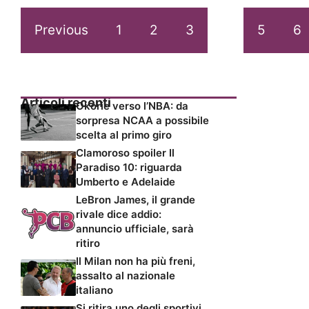
Previous
1
2
3
4
5
6
Articoli recenti
Okorie verso l’NBA: da
sorpresa NCAA a possibile
scelta al primo giro
Clamoroso spoiler Il
Paradiso 10: riguarda
Umberto e Adelaide
LeBron James, il grande
rivale dice addio:
annuncio ufficiale, sarà
ritiro
Il Milan non ha più freni,
assalto al nazionale
italiano
Si ritira uno degli sportivi