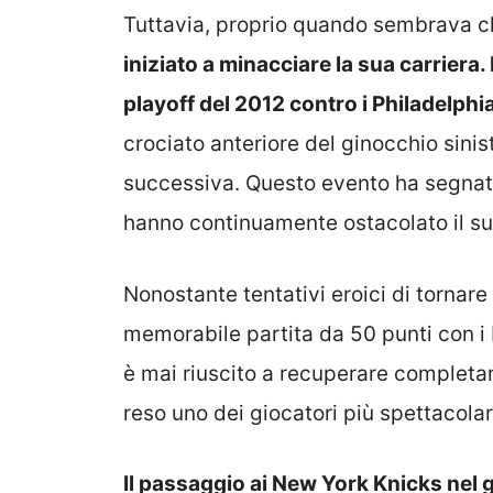
Tuttavia, proprio quando sembrava c
iniziato a minacciare la sua carriera.
playoff del 2012 contro i Philadelphi
crociato anteriore del ginocchio sinist
successiva. Questo evento ha segnato l
hanno continuamente ostacolato il s
Nonostante tentativi eroici di tornare a
memorabile partita da 50 punti con 
è mai riuscito a recuperare completam
reso uno dei giocatori più spettacolari
Il passaggio ai New York Knicks nel 