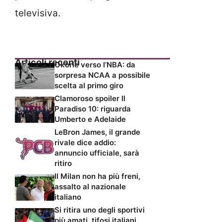
televisiva.
Articoli recenti
Okorie verso l’NBA: da
sorpresa NCAA a possibile
scelta al primo giro
Clamoroso spoiler Il
Paradiso 10: riguarda
Umberto e Adelaide
LeBron James, il grande
rivale dice addio:
annuncio ufficiale, sarà
ritiro
Il Milan non ha più freni,
assalto al nazionale
italiano
Si ritira uno degli sportivi
più amati, tifosi italiani