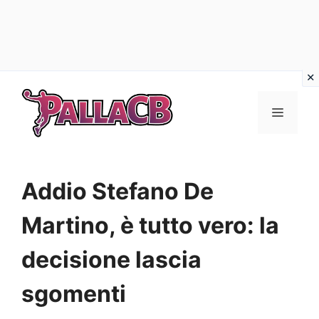
Vai
al
Menu
contenuto
Addio Stefano De
Martino, è tutto vero: la
decisione lascia
sgomenti