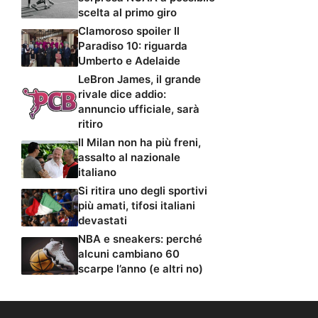
scelta al primo giro
Clamoroso spoiler Il
Paradiso 10: riguarda
Umberto e Adelaide
LeBron James, il grande
rivale dice addio:
annuncio ufficiale, sarà
ritiro
Il Milan non ha più freni,
assalto al nazionale
italiano
Si ritira uno degli sportivi
più amati, tifosi italiani
devastati
NBA e sneakers: perché
alcuni cambiano 60
scarpe l’anno (e altri no)