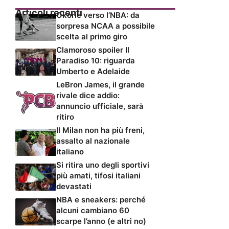
Articoli recenti
Okorie verso l’NBA: da
sorpresa NCAA a possibile
scelta al primo giro
Clamoroso spoiler Il
Paradiso 10: riguarda
Umberto e Adelaide
LeBron James, il grande
rivale dice addio:
annuncio ufficiale, sarà
ritiro
Il Milan non ha più freni,
assalto al nazionale
italiano
Si ritira uno degli sportivi
più amati, tifosi italiani
devastati
NBA e sneakers: perché
alcuni cambiano 60
scarpe l’anno (e altri no)