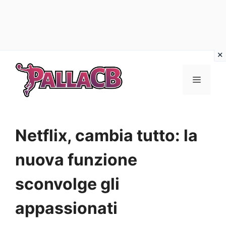
Vai
al
Menu
contenuto
Netflix, cambia tutto: la
nuova funzione
sconvolge gli
appassionati