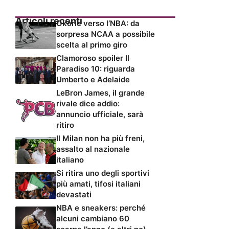
Articoli recenti
Okorie verso l’NBA: da
sorpresa NCAA a possibile
scelta al primo giro
Clamoroso spoiler Il
Paradiso 10: riguarda
Umberto e Adelaide
LeBron James, il grande
rivale dice addio:
annuncio ufficiale, sarà
ritiro
Il Milan non ha più freni,
assalto al nazionale
italiano
Si ritira uno degli sportivi
più amati, tifosi italiani
devastati
NBA e sneakers: perché
alcuni cambiano 60